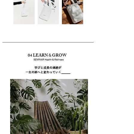
04 LEARN＆GROW
SEMINAR Health＆Wellness
学びと成長の連続が
一生の絆へと変わっていく＿＿＿