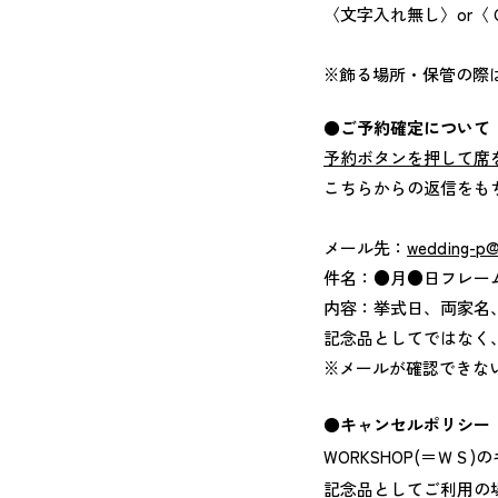
〈文字入れ無し〉or〈 C
※飾る場所・保管の際
●
ご予約確定について
予約ボタンを押して席
こちらからの返信をも
メール先：
wedding-p@
件名：●月●日フレー
内容：挙式日、両家名、希望
記念品としてではなく
​※メールが確認でき
●キャンセルポリシー
WORKSHOP(＝ＷＳ
記念品としてご利用の