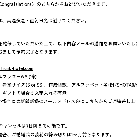
ongratslations〉のどちらかをお選びいただきます。​
は、高温多湿・直射日光は避けてください。​
を確保していただいた上で、以下内容メールの送信をお願いいたし
ちまして予約完了となります。
trunk-hotel.com
ムフラワーWS予約
サイズ(S or SS)、作成個数、アルファベット名(例/SHOTA&YU
、ギフトの場合は文字入れの有無​
ない場合には新郎新婦のメールアドレス宛にこちらからご連絡差し上
)のキャンセルは7日前まで可能です。
場合、ご結婚式の装花の締め切りは1か月前となります。