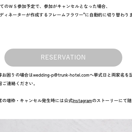
ぎてのＷＳ参加予定で、参加がキャンセルとなった場合、
ーディネーターが作成するフレームフラワー"に自動的に切り替わり
RESERVATION
等お困りの場合は
wedding-p@trunk-hotel.com
へ挙式日と両家名を
旨ご連絡ください。
席の増枠・キャンセル発生時には公式
Instagram
のストーリーにて随