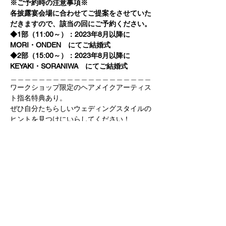
※ご予約時の注意事項※
各披露宴会場に合わせてご提案をさせていた
だきますので、該当の回にご予約ください。
◆1部（11:00～）：2023年8月以降に　
MORI・ONDEN　にてご結婚式
◆2部（15:00～）：2023年8月以降に　
KEYAKI・SORANIWA　にてご結婚式
＿＿＿＿＿＿＿＿＿＿＿＿＿＿＿＿＿＿＿＿
ワークショップ限定のヘアメイクアーティス
ト指名特典あり。
ぜひ自分たちらしいウェディングスタイルの
ヒントを見つけにいらしてください！
予約申込
完売
チケットの種類
STYLING WORKSHOP1部
詳細を見る