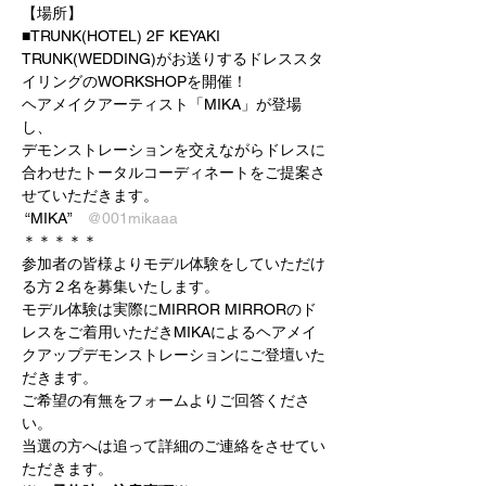
【場所】
■TRUNK(HOTEL) 2F KEYAKI
TRUNK(WEDDING)がお送りするドレススタ
イリングのWORKSHOPを開催！
ヘアメイクアーティスト「MIKA」が登場
し、
デモンストレーションを交えながらドレスに
合わせたトータルコーディネートをご提案さ
せていただきます。
 “MIKA”　
@001mikaaa
＊＊＊＊＊
参加者の皆様よりモデル体験をしていただけ
る方２名を募集いたします。
モデル体験は実際にMIRROR MIRRORのド
レスをご着用いただきMIKAによるヘアメイ
クアップデモンストレーションにご登壇いた
だきます。
ご希望の有無をフォームよりご回答くださ
い。
当選の方へは追って詳細のご連絡をさせてい
ただきます。