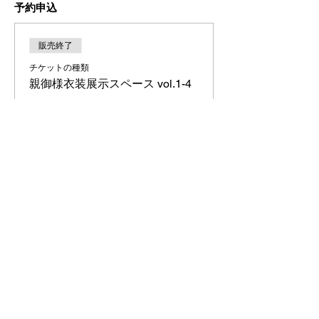
予約申込
販売終了
チケットの種類
親御様衣装展示スペース vol.1-4
詳細を見る
価格
￥0
5-31 Jingumae Shibuya-ku Tokyo
150-0001
JAPAN
tel:
03-5766-3200
OFFICIAL SNS OF TRUNK(HOTEL)CAT STREET