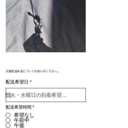
次回配送希望についてお知らせください。
r
配送希望日
*
e
q
u
i
r
配送希望時間
*
e
d
希望なし
午前中
午後